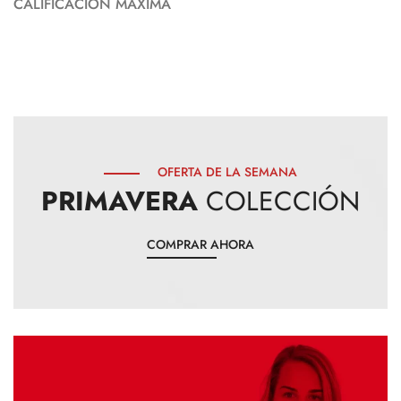
CALIFICACIÓN MÁXIMA
CARRO
CARRO
CARRO
CARRO
CARRO
OFERTA DE LA SEMANA
CARRO
CARRO
CARRO
CARRO
PRIMAVERA
COLECCIÓN
COMPRAR AHORA