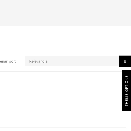
enar por:
Relevancia

THEME OPTIONS