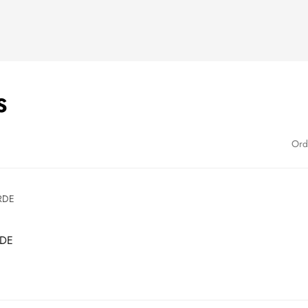
S
Ord
RDE